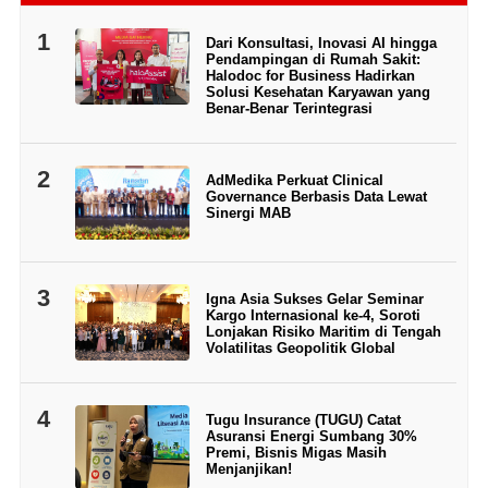
1
Dari Konsultasi, Inovasi AI hingga
Pendampingan di Rumah Sakit:
Halodoc for Business Hadirkan
Solusi Kesehatan Karyawan yang
Benar-Benar Terintegrasi
2
AdMedika Perkuat Clinical
Governance Berbasis Data Lewat
Sinergi MAB
3
Igna Asia Sukses Gelar Seminar
Kargo Internasional ke-4, Soroti
Lonjakan Risiko Maritim di Tengah
Volatilitas Geopolitik Global
4
Tugu Insurance (TUGU) Catat
Asuransi Energi Sumbang 30%
Premi, Bisnis Migas Masih
Menjanjikan!