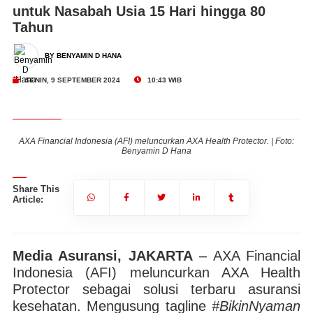
untuk Nasabah Usia 15 Hari hingga 80
Tahun
BY BENYAMIN D HANA
SENIN, 9 SEPTEMBER 2024
10:43 WIB
o:
AXA Financial Indonesia (AFI) meluncurkan AXA Health Protector. | Foto:
A
Benyamin D Hana
Share This
Article:
Media Asuransi, JAKARTA
– AXA Financial
Indonesia (AFI) meluncurkan AXA Health
Protector sebagai solusi terbaru asuransi
kesehatan. Mengusung tagline
#BikinNyaman