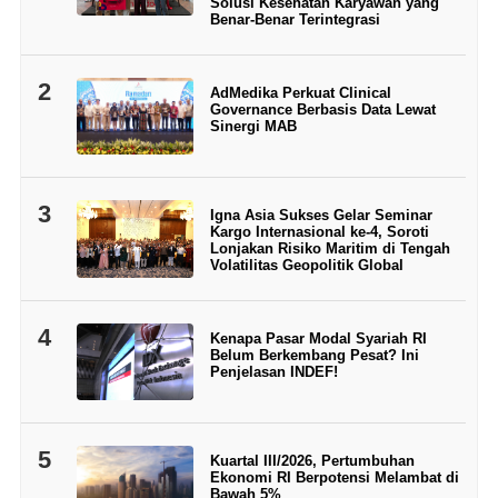
Solusi Kesehatan Karyawan yang
Benar-Benar Terintegrasi
2
AdMedika Perkuat Clinical
Governance Berbasis Data Lewat
Sinergi MAB
3
Igna Asia Sukses Gelar Seminar
Kargo Internasional ke-4, Soroti
Lonjakan Risiko Maritim di Tengah
Volatilitas Geopolitik Global
4
Kenapa Pasar Modal Syariah RI
Belum Berkembang Pesat? Ini
Penjelasan INDEF!
5
Kuartal III/2026, Pertumbuhan
Ekonomi RI Berpotensi Melambat di
Bawah 5%