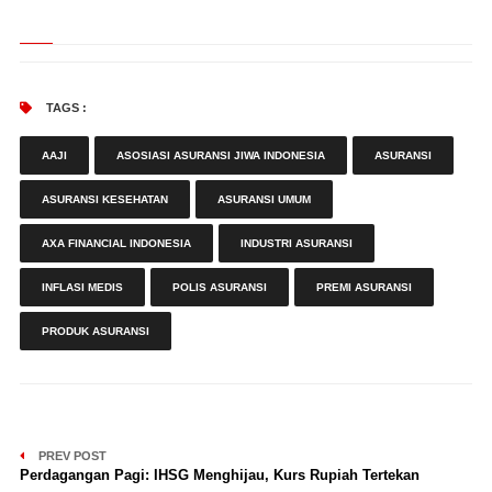
TAGS :
AAJI
ASOSIASI ASURANSI JIWA INDONESIA
ASURANSI
ASURANSI KESEHATAN
ASURANSI UMUM
AXA FINANCIAL INDONESIA
INDUSTRI ASURANSI
INFLASI MEDIS
POLIS ASURANSI
PREMI ASURANSI
PRODUK ASURANSI
PREV POST
Perdagangan Pagi: IHSG Menghijau, Kurs Rupiah Tertekan