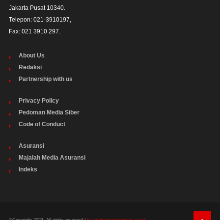
Jakarta Pusat 10340. 

Telepon: 021-3910197,

Fax: 021 3910 297.
About Us
Redaksi
Partnership with us
Privacy Policy
Pedoman Media Siber
Code of Conduct
Asuransi
Majalah Media Asuransi
Indeks
©Copyright 2023. All rights reserved |
by mediaasuransinews.co.id.