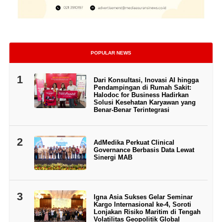
POPULAR NEWS
1
Dari Konsultasi, Inovasi AI hingga
Pendampingan di Rumah Sakit:
Halodoc for Business Hadirkan
Solusi Kesehatan Karyawan yang
Benar-Benar Terintegrasi
2
AdMedika Perkuat Clinical
Governance Berbasis Data Lewat
Sinergi MAB
3
Igna Asia Sukses Gelar Seminar
Kargo Internasional ke-4, Soroti
Lonjakan Risiko Maritim di Tengah
Volatilitas Geopolitik Global