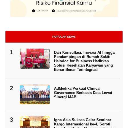
POPULAR NEWS
1
Dari Konsultasi, Inovasi AI hingga
Pendampingan di Rumah Sakit:
Halodoc for Business Hadirkan
Solusi Kesehatan Karyawan yang
Benar-Benar Terintegrasi
2
AdMedika Perkuat Clinical
Governance Berbasis Data Lewat
Sinergi MAB
3
Igna Asia Sukses Gelar Seminar
Kargo Internasional ke-4, Soroti