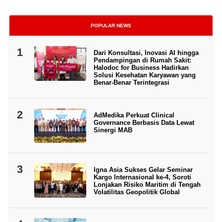
POPULAR NEWS
1
Dari Konsultasi, Inovasi AI hingga
Pendampingan di Rumah Sakit:
Halodoc for Business Hadirkan
Solusi Kesehatan Karyawan yang
Benar-Benar Terintegrasi
2
AdMedika Perkuat Clinical
Governance Berbasis Data Lewat
Sinergi MAB
3
Igna Asia Sukses Gelar Seminar
Kargo Internasional ke-4, Soroti
Lonjakan Risiko Maritim di Tengah
Volatilitas Geopolitik Global