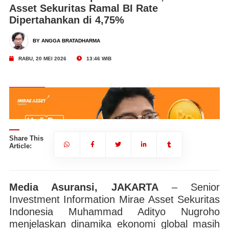
Asset Sekuritas Ramal BI Rate
Dipertahankan di 4,75%
BY ANGGA BRATADHARMA
RABU, 20 MEI 2026
13:46 WIB
Share This
Article:
Media Asuransi, JAKARTA
– Senior
Investment Information Mirae Asset Sekuritas
Indonesia Muhammad Adityo Nugroho
mad
Senior Investment Information Mirae Asset Sekuritas Indonesia Muhammad
Se
Adityo Nugroho. | Foto: Media Asuransi/Angga Bratadharma
menjelaskan dinamika ekonomi global masih