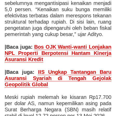
sebelumnya mengantisipasi kenaikan menjadi
5,0 persen. “Kenaikan suku bunga memiliki
efektivitas terbatas dalam merespons tekanan
struktural terhadap rupiah. Di sisi lain, ruang
pengetatan juga dipengaruhi oleh beban fiskal
pemerintah yang cukup besar,” ujar Adityo.
|Baca juga:
Bos OJK Wanti-wanti Lonjakan
NPL Properti Berpotensi Hantam Kinerja
Asuransi Kredit
|Baca juga:
IIS Ungkap Tantangan Baru
Asuransi Syariah di Tengah Gejolak
Geopolitik Global
Meski rupiah melemah ke kisaran Rp17.700
per dolar AS, namun kepemilikan asing pada
Surat Berharga Negara (SBN) masih relatif
stabil di level 12,72 persen per 13 Mei 2026.