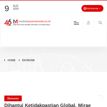
9
AUG
Indonesia
2026
HOME
EKONOMI
Ekonomi
Dihantui Ketidakpastian Global, Mirae