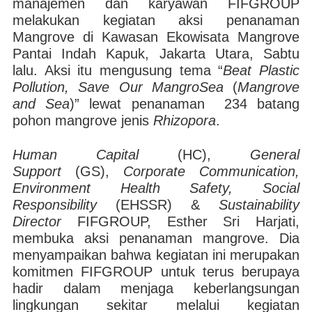
manajemen dan karyawan FIFGROUP
melakukan kegiatan aksi penanaman
Mangrove di Kawasan Ekowisata Mangrove
Pantai Indah Kapuk, Jakarta Utara, Sabtu
lalu. Aksi itu mengusung tema “
Beat Plastic
Pollution, Save Our MangroSea
(
Mangrove
and Sea
)” lewat penanaman 234 batang
pohon mangrove jenis
Rhizopora
.
Human Capital
(HC),
General
Support
(GS),
Corporate Communication,
Environment Health Safety, Social
Responsibility
(EHSSR) &
Sustainability
Director
FIFGROUP, Esther Sri Harjati,
membuka aksi penanaman mangrove. Dia
menyampaikan bahwa kegiatan ini merupakan
komitmen FIFGROUP untuk terus berupaya
hadir dalam menjaga keberlangsungan
lingkungan sekitar melalui kegiatan