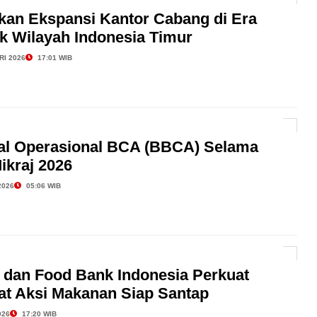
kan Ekspansi Kantor Cabang di Era
dik Wilayah Indonesia Timur
RI 2026
17:01 WIB
wal Operasional BCA (BBCA) Selama
Mikraj 2026
2026
05:06 WIB
l dan Food Bank Indonesia Perkuat
wat Aksi Makanan Siap Santap
026
17:20 WIB