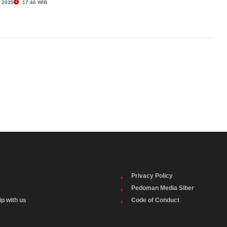
 2025
17:46 WIB
Privacy Policy
Pedoman Media Siber
ip with us
Code of Conduct