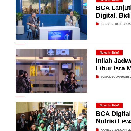
BCA Lanjut
Digital, Bi
SELASA, 10 FEBRUA
News in Brief
Inilah Jad
Libur Isra 
JUMAT, 16 JANUARI 
News in Brief
BCA Digita
Nutrisi Le
KAMIS, 8 JANUARI 2