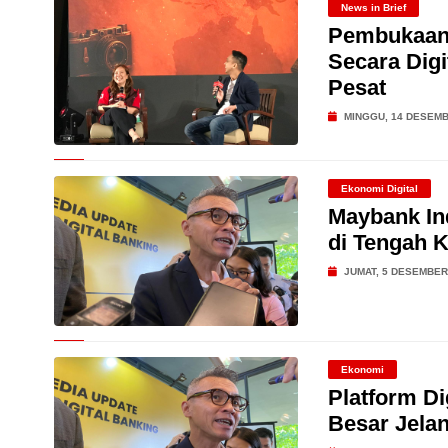
News in Brief
Pembukaan 
Secara Dig
Pesat
MINGGU, 14 DESEMB
Ekonomi Digital
Maybank In
di Tengah K
JUMAT, 5 DESEMBER
Ekonomi
Platform Di
Besar Jelan