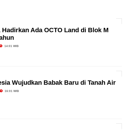
a Catatkan Pertumbuhan Positif
AI hingga Pendampingan di Rumah Sakit: Halodoc for
 Hadirkan Ada OCTO Land di Blok M
tahun
 Kesehatan Karyawan yang Benar-Benar Terintegrasi
l Governance Berbasis Data Lewat Sinergi MAB
14:01 WIB
sia Wujudkan Babak Baru di Tanah Air
16:01 WIB