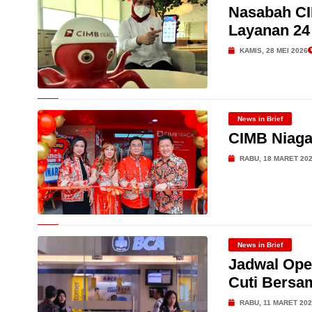
Nasabah CI
Layanan 24
KAMIS, 28 MEI 2026
News in Brief
CIMB Niaga
RABU, 18 MARET 20
News in Brief
Jadwal Ope
Cuti Bersam
RABU, 11 MARET 20