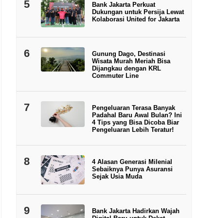
5
Bank Jakarta Perkuat
Dukungan untuk Persija Lewat
Kolaborasi United for Jakarta
6
Gunung Dago, Destinasi
Wisata Murah Meriah Bisa
Dijangkau dengan KRL
Commuter Line
7
Pengeluaran Terasa Banyak
Padahal Baru Awal Bulan? Ini
4 Tips yang Bisa Dicoba Biar
Pengeluaran Lebih Teratur!
8
4 Alasan Generasi Milenial
Sebaiknya Punya Asuransi
Sejak Usia Muda
9
Bank Jakarta Hadirkan Wajah