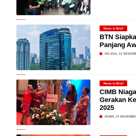
News in Brief
BTN Siapka
Panjang Aw
SELASA, 23 DESEMB
News in Brief
CIMB Niaga
Gerakan Keb
2025
SENIN, 15 DESEMBE