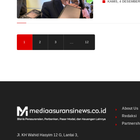
KAMIS, 4 DESEMBER
…
1
2
3
12
About Us
Redaksi
Partnersh
Jl. KH Wahid Hasyim 12 G, Lantai 3,
