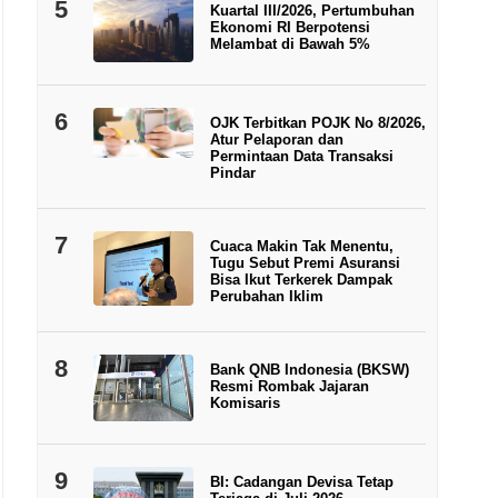
5
Kuartal III/2026, Pertumbuhan
Ekonomi RI Berpotensi
Melambat di Bawah 5%
6
OJK Terbitkan POJK No 8/2026,
Atur Pelaporan dan
Permintaan Data Transaksi
Pindar
7
Cuaca Makin Tak Menentu,
Tugu Sebut Premi Asuransi
Bisa Ikut Terkerek Dampak
Perubahan Iklim
8
Bank QNB Indonesia (BKSW)
Resmi Rombak Jajaran
Komisaris
9
BI: Cadangan Devisa Tetap