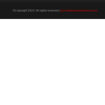
©Copyright 2023. All rights reserved |
by mediaasuransinews.co.id.