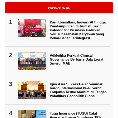
POPULAR NEWS
1
Dari Konsultasi, Inovasi AI hingga
Pendampingan di Rumah Sakit:
Halodoc for Business Hadirkan
Solusi Kesehatan Karyawan yang
Benar-Benar Terintegrasi
2
AdMedika Perkuat Clinical
Governance Berbasis Data Lewat
Sinergi MAB
3
Igna Asia Sukses Gelar Seminar
Kargo Internasional ke-4, Soroti
Lonjakan Risiko Maritim di Tengah
Volatilitas Geopolitik Global
4
Tugu Insurance (TUGU) Catat
Asuransi Energi Sumbang 30%