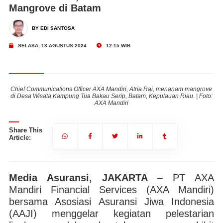
Mangrove di Batam
BY EDI SANTOSA
SELASA, 13 AGUSTUS 2024
12:15 WIB
ove
Chief Communications Officer AXA Mandiri, Atria Rai, menanam mangrove
Ch
to:
di Desa Wisata Kampung Tua Bakau Serip, Batam, Kepulauan Riau. | Foto:
di
AXA Mandiri
Share This
Article:
Media Asuransi, JAKARTA
– PT AXA
Mandiri Financial Services (AXA Mandiri)
bersama Asosiasi Asuransi Jiwa Indonesia
(AAJI) menggelar kegiatan pelestarian