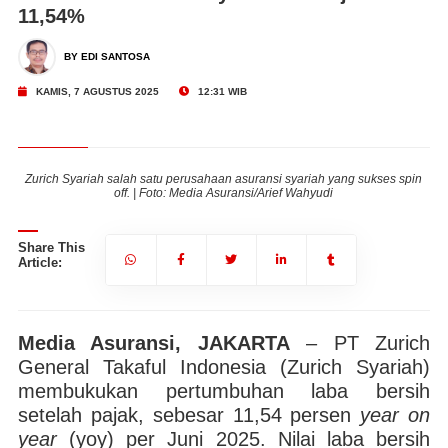
11,54%
BY EDI SANTOSA
KAMIS, 7 AGUSTUS 2025
12:31 WIB
in
Zurich Syariah salah satu perusahaan asuransi syariah yang sukses spin
Z
off. | Foto: Media Asuransi/Arief Wahyudi
Share This
Article:
Media Asuransi, JAKARTA
– PT Zurich
General Takaful Indonesia (Zurich Syariah)
membukukan pertumbuhan laba bersih
setelah pajak, sebesar 11,54 persen
year on
year
(yoy) per Juni 2025. Nilai laba bersih