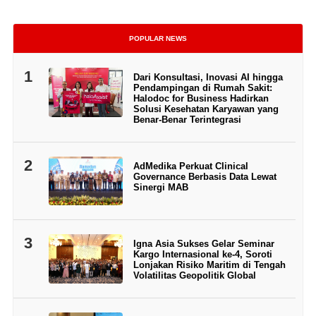
POPULAR NEWS
1
Dari Konsultasi, Inovasi AI hingga
Pendampingan di Rumah Sakit:
Halodoc for Business Hadirkan
Solusi Kesehatan Karyawan yang
Benar-Benar Terintegrasi
2
AdMedika Perkuat Clinical
Governance Berbasis Data Lewat
Sinergi MAB
3
Igna Asia Sukses Gelar Seminar
Kargo Internasional ke-4, Soroti
Lonjakan Risiko Maritim di Tengah
Volatilitas Geopolitik Global