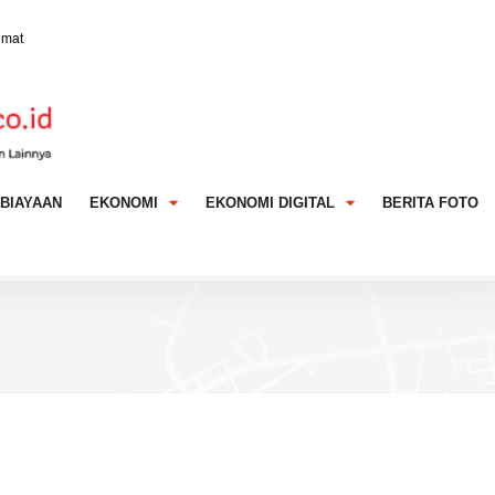
umat
6 Juta Pengguna Kini Terhubung Bibit-Stockbit
 BRI Insurance Bayar Klaim Asuransi Marine Hull
BIAYAAN
EKONOMI
EKONOMI DIGITAL
BERITA FOTO
buhan Ekonomi RI Berpotensi Melambat di Bawah 5%
ih Selektif Meski Pertumbuhan Ekonomi RI Lampaui
 Terjaga di Juli 2026