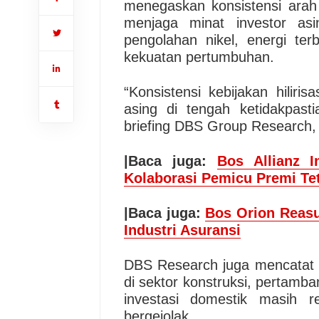
menegaskan konsistensi arah 
menjaga minat investor a
pengolahan nikel, energi terb
kekuatan pertumbuhan.
“Konsistensi kebijakan hilir
asing di tengah ketidakpasti
briefing DBS Group Research, 
|Baca juga:
Bos Allianz 
Kolaborasi Pemicu Premi Tet
|Baca juga:
Bos Orion Reasu
Industri Asuransi
DBS Research juga mencatat kr
di sektor konstruksi, pertamba
investasi domestik masih r
bergejolak.