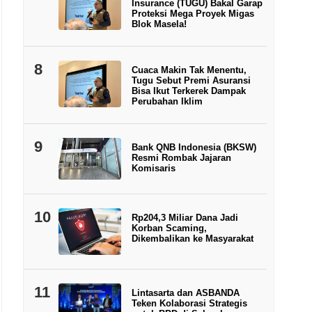
Insurance (TUGU) Bakal Garap
Proteksi Mega Proyek Migas
Blok Masela!
8
Cuaca Makin Tak Menentu,
Tugu Sebut Premi Asuransi
Bisa Ikut Terkerek Dampak
Perubahan Iklim
9
Bank QNB Indonesia (BKSW)
Resmi Rombak Jajaran
Komisaris
10
Rp204,3 Miliar Dana Jadi
Korban Scaming,
Dikembalikan ke Masyarakat
11
Lintasarta dan ASBANDA
Teken Kolaborasi Strategis