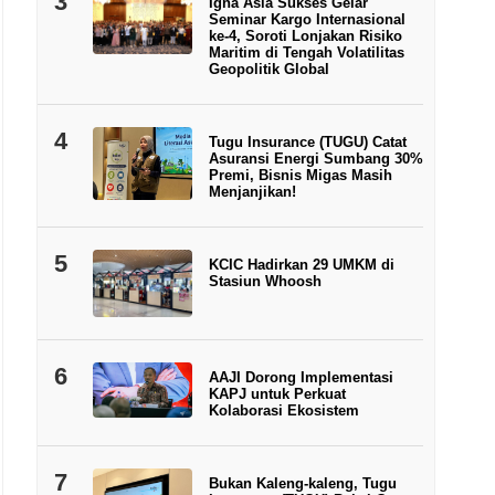
3
Igna Asia Sukses Gelar
Seminar Kargo Internasional
ke-4, Soroti Lonjakan Risiko
Maritim di Tengah Volatilitas
Geopolitik Global
4
Tugu Insurance (TUGU) Catat
Asuransi Energi Sumbang 30%
Premi, Bisnis Migas Masih
Menjanjikan!
5
KCIC Hadirkan 29 UMKM di
Stasiun Whoosh
6
AAJI Dorong Implementasi
KAPJ untuk Perkuat
Kolaborasi Ekosistem
7
Bukan Kaleng-kaleng, Tugu