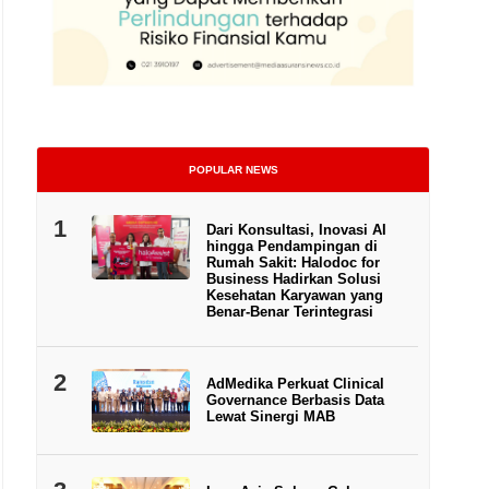
POPULAR NEWS
1
Dari Konsultasi, Inovasi AI
hingga Pendampingan di
Rumah Sakit: Halodoc for
Business Hadirkan Solusi
Head of Research Indonesia DBS Group Research William Sima
Kesehatan Karyawan yang
Benar-Benar Terintegrasi
2
AdMedika Perkuat Clinical
Governance Berbasis Data
Lewat Sinergi MAB