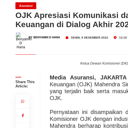
Jakarta
Transnusa dan TAT Berko
Asuransi
OJK Apresiasi Komunikasi da
Keuangan di Dialog Akhir 20
Thailand
Dari Konsultasi, Inovasi 
BY BENYAMIN D HANA
SENIN, 9 DESEMBER 2024
13:16
Business Hadirkan Solusi
AdMedika Perkuat Clinica
Ketua Dewan Komisioner (DK) 
Media Asuransi, JAKARTA
Share This
Keuangan (OJK) Mahendra Sir
Article:
yang terjalin baik serta mas
OJK.
Pernyataan ini disampaikan
Komisioner OJK dengan indust
Mahendra berharap kontribus