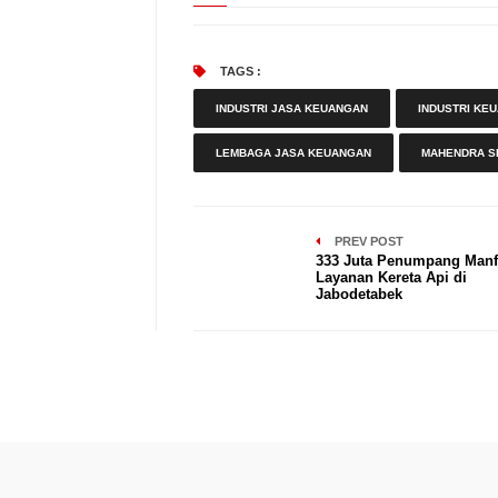
TAGS :
INDUSTRI JASA KEUANGAN
INDUSTRI KE
LEMBAGA JASA KEUANGAN
MAHENDRA S
PREV POST
333 Juta Penumpang Manf
Layanan Kereta Api di
Jabodetabek