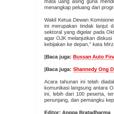
mata uang asing guna menduk
menangkap peluang dari program
Wakil Ketua Dewan Komisione
ini merupakan tindak lanjut 
sektoral yang digelar pada O
agar OJK melanjutkan diskusi
kebijakan ke depan,” kata Mirz
|Baca juga:
Bussan Auto Fina
|Baca juga:
Shannedy Ong Di
Acara tahunan ini telah dia
komunikasi langsung antara O
ini, lebih dari 100 peserta, t
penunjang, dan pemangku kepent
Editor: Angga Bratadharma