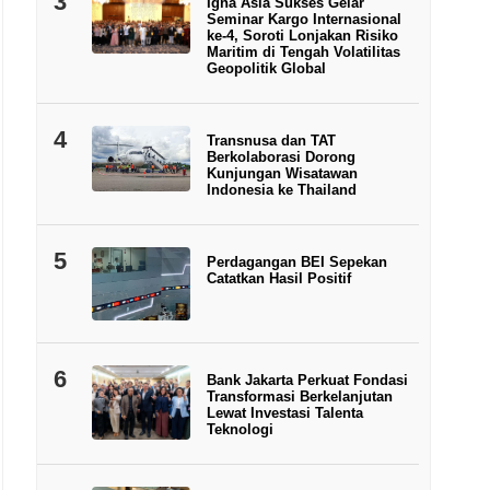
3
Igna Asia Sukses Gelar
Seminar Kargo Internasional
ke-4, Soroti Lonjakan Risiko
Maritim di Tengah Volatilitas
Geopolitik Global
4
Transnusa dan TAT
Berkolaborasi Dorong
Kunjungan Wisatawan
Indonesia ke Thailand
5
Perdagangan BEI Sepekan
Catatkan Hasil Positif
6
Bank Jakarta Perkuat Fondasi
Transformasi Berkelanjutan
Lewat Investasi Talenta
Teknologi