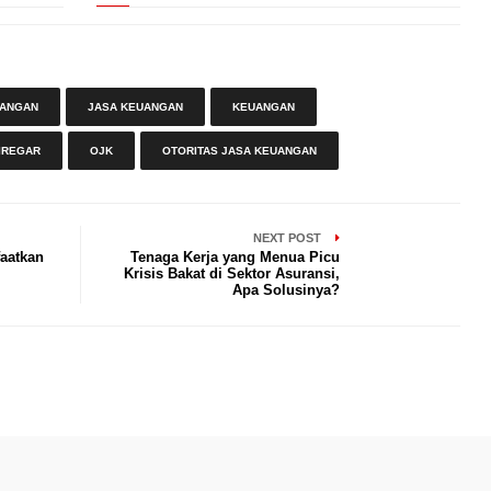
UANGAN
JASA KEUANGAN
KEUANGAN
IREGAR
OJK
OTORITAS JASA KEUANGAN
NEXT POST
aatkan
Tenaga Kerja yang Menua Picu
Krisis Bakat di Sektor Asuransi,
Apa Solusinya?