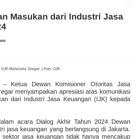
laborasi Dorong Kunjungan Wisatawan Indonesia ke
n Masukan dari Industri Jasa
24
AI hingga Pendampingan di Rumah Sakit: Halodoc for
 WIB
 Kesehatan Karyawan yang Benar-Benar Terintegrasi
l Governance Berbasis Data Lewat Sinergi MAB
OJK Mahendra Siregar. | Foto: OJK
– Ketua Dewan Komisioner Otoritas Jasa
egar menyampaikan apresiasi atas komunikasi
ukan dari Industri Jasa Keuangan (IJK) kepada
 dalam acara Dialog Akhir Tahun 2024 Dewan
ri jasa keuangan yang berlangsung di Jakarta.
i sektor jasa keuangan tidak hanya mencakup