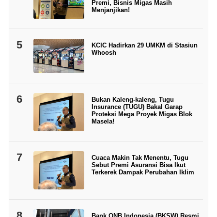
Premi, Bisnis Migas Masih
Menjanjikan!
5
KCIC Hadirkan 29 UMKM di Stasiun
Whoosh
6
Bukan Kaleng-kaleng, Tugu
Insurance (TUGU) Bakal Garap
Proteksi Mega Proyek Migas Blok
Masela!
7
Cuaca Makin Tak Menentu, Tugu
Sebut Premi Asuransi Bisa Ikut
Terkerek Dampak Perubahan Iklim
8
Bank QNB Indonesia (BKSW) Resmi