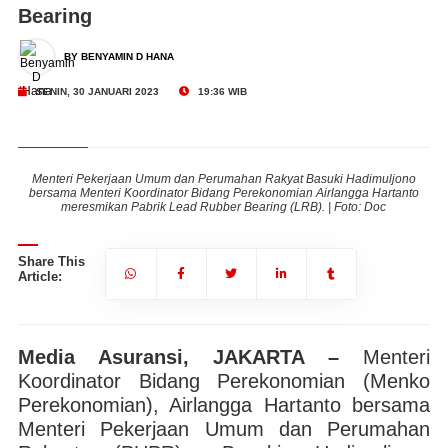
Bearing
BY BENYAMIN D HANA
SENIN, 30 JANUARI 2023
19:36 WIB
o
Menteri Pekerjaan Umum dan Perumahan Rakyat Basuki Hadimuljono
to
bersama Menteri Koordinator Bidang Perekonomian Airlangga Hartanto
b
meresmikan Pabrik Lead Rubber Bearing (LRB). | Foto: Doc
Share This
Article:
Media Asuransi, JAKARTA –
Menteri
Koordinator Bidang Perekonomian (Menko
Perekonomian), Airlangga Hartanto bersama
Menteri Pekerjaan Umum dan Perumahan