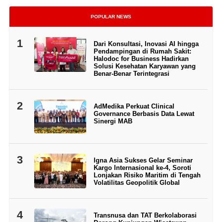
POPULAR NEWS
1
Dari Konsultasi, Inovasi AI hingga
Pendampingan di Rumah Sakit:
Halodoc for Business Hadirkan
Solusi Kesehatan Karyawan yang
Benar-Benar Terintegrasi
2
AdMedika Perkuat Clinical
Governance Berbasis Data Lewat
Sinergi MAB
3
Igna Asia Sukses Gelar Seminar
Kargo Internasional ke-4, Soroti
Lonjakan Risiko Maritim di Tengah
Volatilitas Geopolitik Global
4
Transnusa dan TAT Berkolaborasi