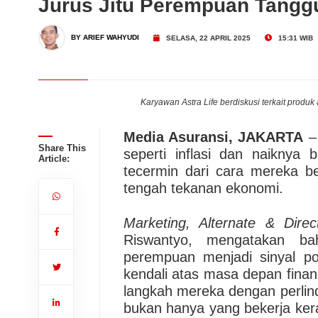
Jurus Jitu Perempuan Tangguh
Risiko Maritim di Tengah Vo
Kuartal III/2026, Pertum
BY ARIEF WAHYUDI
SELASA, 22 APRIL 2025
15:31 WIB
Mirae Asset: Investor Mas
Karyawan Astra Life berdiskusi terkait produk 
Ekspektasi
BI: Cadangan Devisa Tetap
Media Asuransi, JAKARTA
– 
Share This
seperti inflasi dan naiknya
Article:
tecermin dari cara mereka b
tengah tekanan ekonomi.
Marketing, Alternate & Dir
Riswantyo, mengatakan ba
perempuan menjadi sinyal p
kendali atas masa depan finan
langkah mereka dengan perlin
bukan hanya yang bekerja ker