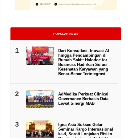
POPULAR NEWS
1
Dari Konsultasi, Inovasi AI
hingga Pendampingan di
Rumah Sakit: Halodoc for
Business Hadirkan Solusi
Kesehatan Karyawan yang
Benar-Benar Terintegrasi
2
AdMedika Perkuat Clinical
Governance Berbasis Data
Lewat Sinergi MAB
3
Igna Asia Sukses Gelar
Seminar Kargo Internasional
ke-4, Soroti Lonjakan Risiko