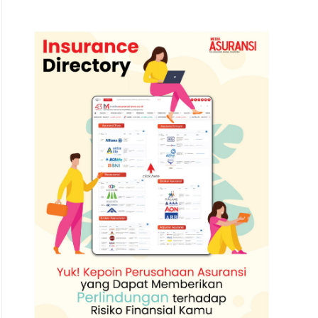
Karyawan Astra Life berdiskusi terkait produk asuransi jiwa. 