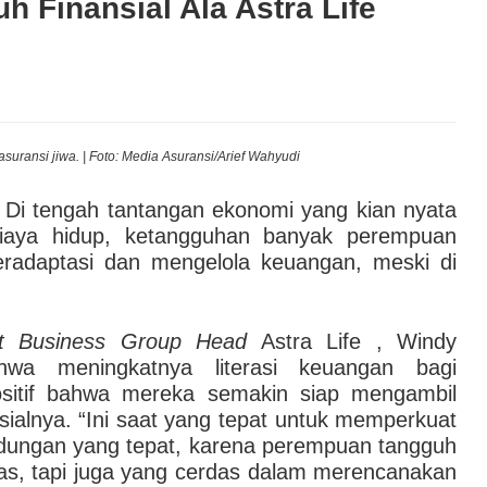
 Finansial Ala Astra Life
latilitas Geopolitik Global
buhan Ekonomi RI Berpotensi Melambat di Bawah 5%
ih Selektif Meski Pertumbuhan Ekonomi RI Lampaui
asuransi jiwa. | Foto: Media Asuransi/Arief Wahyudi
 Terjaga di Juli 2026
Di tengah tantangan ekonomi yang kian nyata
 biaya hidup, ketangguhan banyak perempuan
eradaptasi dan mengelola keuangan, meski di
ect Business Group Head
Astra Life , Windy
hwa meningkatnya literasi keuangan bagi
ositif bahwa mereka semakin siap mengambil
sialnya. “Ini saat yang tepat untuk memperkuat
dungan yang tepat, karena perempuan tangguh
as, tapi juga yang cerdas dalam merencanakan