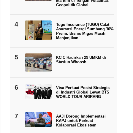
Maritim di Tengah Volatilitas
Geopolitik Global
4
Tugu Insurance (TUGU) Catat
Asuransi Energi Sumbang 30%
Premi, Bisnis Migas Masih
Menjanjikan!
5
KCIC Hadirkan 29 UMKM di
Stasiun Whoosh
6
Visa Perkuat Posisi Strategis
di Industri Global Lewat BTS
WORLD TOUR ARIRANG
7
AAJI Dorong Implementasi
KAPJ untuk Perkuat
Kolaborasi Ekosistem