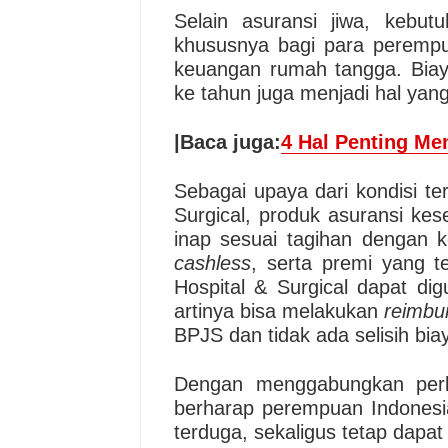
Selain asuransi jiwa, kebu
khususnya bagi para perempua
keuangan rumah tangga. Biay
ke tahun juga menjadi hal yang
|Baca juga:
4 Hal Penting Men
Sebagai upaya dari kondisi te
Surgical, produk asuransi ke
inap sesuai tagihan dengan ke
cashless
, serta premi yang t
Hospital & Surgical dapat di
artinya bisa melakukan
reimbu
BPJS dan tidak ada selisih bia
Dengan menggabungkan perli
berharap perempuan Indonesia
terduga, sekaligus tetap dapat