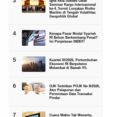
3
Igna Asia Sukses Gelar
Seminar Kargo Internasional
ke-4, Soroti Lonjakan Risiko
Maritim di Tengah Volatilitas
Geopolitik Global
4
Kenapa Pasar Modal Syariah
RI Belum Berkembang Pesat?
Ini Penjelasan INDEF!
5
Kuartal III/2026, Pertumbuhan
Ekonomi RI Berpotensi
Melambat di Bawah 5%
6
OJK Terbitkan POJK No 8/2026,
Atur Pelaporan dan
Permintaan Data Transaksi
Pindar
7
Cuaca Makin Tak Menentu,