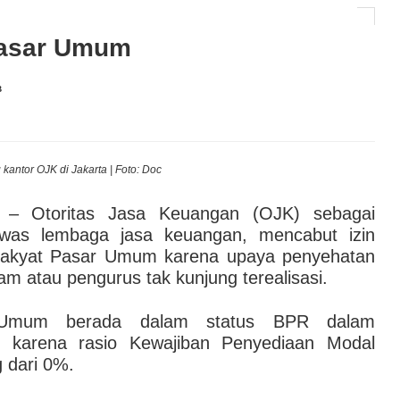
an Investasi
ah RI Belum Berkembang Pesat? Ini Penjelasan
Pasar Umum
AI hingga Pendampingan di Rumah Sakit: Halodoc for
B
 Kesehatan Karyawan yang Benar-Benar Terintegrasi
l Governance Berbasis Data Lewat Sinergi MAB
 kantor OJK di Jakarta | Foto: Doc
– Otoritas Jasa Keuangan (OJK) sebagai
awas lembaga jasa keuangan, mencabut izin
Rakyat Pasar Umum karena upaya penyehatan
 atau pengurus tak kunjung terealisasi.
Umum berada dalam status BPR dalam
karena rasio Kewajiban Penyediaan Modal
 dari 0%.