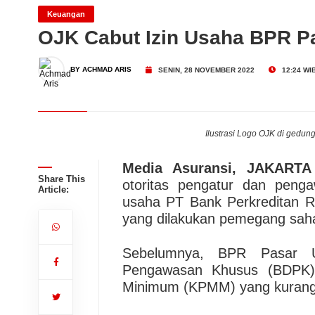
Mudah Kelola Keuangan d
Kenapa Pasar Modal Syari
Keuangan
OJK Cabut Izin Usaha BPR 
INDEF!
Dari Konsultasi, Inovasi 
BY ACHMAD ARIS
SENIN, 28 NOVEMBER 2022
12:24 WI
Business Hadirkan Solusi
AdMedika Perkuat Clinica
Ilustrasi Logo OJK di gedung
Media Asuransi, JAKARTA
Share This
otoritas pengatur dan peng
Article:
usaha PT Bank Perkreditan 
yang dilakukan pemegang saham
Sebelumnya, BPR Pasar 
Pengawasan Khusus (BDPK) 
Minimum (KPMM) yang kurang