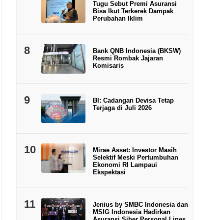
Tugu Sebut Premi Asuransi
Bisa Ikut Terkerek Dampak
Perubahan Iklim
8
Bank QNB Indonesia (BKSW)
Resmi Rombak Jajaran
Komisaris
9
BI: Cadangan Devisa Tetap
Terjaga di Juli 2026
10
Mirae Asset: Investor Masih
Selektif Meski Pertumbuhan
Ekonomi RI Lampaui
Ekspektasi
11
Jenius by SMBC Indonesia dan
MSIG Indonesia Hadirkan
Asuransi Siber Personal Lines