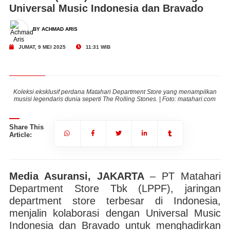
Universal Music Indonesia dan Bravado
BY ACHMAD ARIS
JUMAT, 9 MEI 2025
11:31 WIB
an
Koleksi eksklusif perdana Matahari Department Store yang menampilkan
K
om
musisi legendaris dunia seperti The Rolling Stones. | Foto: matahari.com
m
Share This
Article:
Media Asuransi, JAKARTA
– PT Matahari
Department Store Tbk (LPPF), jaringan
department store terbesar di Indonesia,
menjalin kolaborasi dengan Universal Music
Indonesia dan Bravado untuk menghadirkan