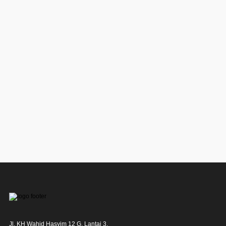
Jl. KH Wahid Hasyim 12 G, Lantai 3,
