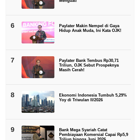
Menguat!
6
Paylater Makin Nempel di Gaya
Hidup Anak Muda, Ini Kata OJK!
7
Paylater Bank Tembus Rp30,71
Triliun, OJK Sebut Prospeknya
Masih Cerah!
8
Ekonomi Indonesia Tumbuh 5,29%
Yoy di Triwulan II/2026
9
Bank Mega Syariah Catat
Pembiayaan Komersial Capai Rp5,9
Triliun hingga Juni 2026