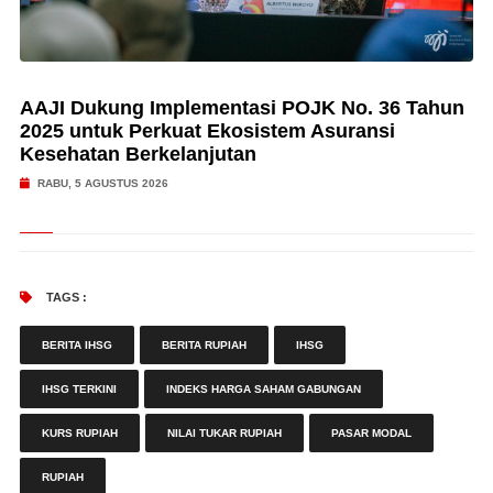
AAJI Dukung Implementasi POJK No. 36 Tahun
2025 untuk Perkuat Ekosistem Asuransi
Kesehatan Berkelanjutan
RABU, 5 AGUSTUS 2026
TAGS :
BERITA IHSG
BERITA RUPIAH
IHSG
IHSG TERKINI
INDEKS HARGA SAHAM GABUNGAN
KURS RUPIAH
NILAI TUKAR RUPIAH
PASAR MODAL
RUPIAH