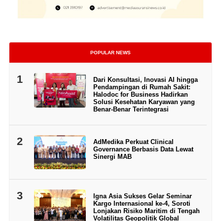
POPULAR NEWS
1
Dari Konsultasi, Inovasi AI hingga
Pendampingan di Rumah Sakit:
Halodoc for Business Hadirkan
Solusi Kesehatan Karyawan yang
Benar-Benar Terintegrasi
2
AdMedika Perkuat Clinical
Governance Berbasis Data Lewat
Sinergi MAB
3
Igna Asia Sukses Gelar Seminar
Kargo Internasional ke-4, Soroti
Lonjakan Risiko Maritim di Tengah
Volatilitas Geopolitik Global