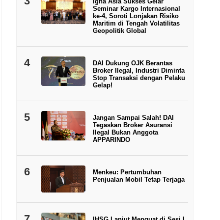
3
Igna Asia Sukses Gelar
Seminar Kargo Internasional
ke-4, Soroti Lonjakan Risiko
Maritim di Tengah Volatilitas
Geopolitik Global
4
DAI Dukung OJK Berantas
Broker Ilegal, Industri Diminta
Stop Transaksi dengan Pelaku
Gelap!
5
Jangan Sampai Salah! DAI
Tegaskan Broker Asuransi
Ilegal Bukan Anggota
APPARINDO
6
Menkeu: Pertumbuhan
Penjualan Mobil Tetap Terjaga
7
IHSG Lanjut Menguat di Sesi I