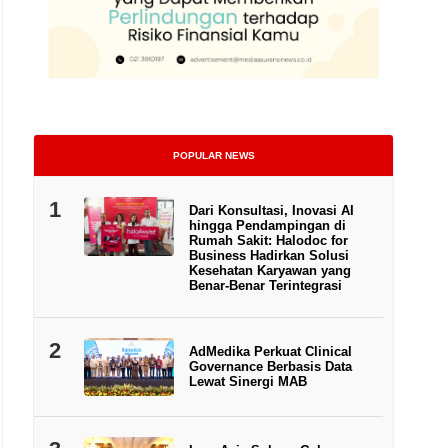
POPULAR NEWS
1
Dari Konsultasi, Inovasi AI
hingga Pendampingan di
Rumah Sakit: Halodoc for
Business Hadirkan Solusi
Kesehatan Karyawan yang
Benar-Benar Terintegrasi
2
AdMedika Perkuat Clinical
Governance Berbasis Data
Lewat Sinergi MAB
Kepala Eksekutif Pengawas Perasuransian, Penjaminan, dan Dana P