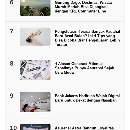
6
Gunung Dago, Destinasi Wisata
Murah Meriah Bisa Dijangkau
dengan KRL Commuter Line
7
Pengeluaran Terasa Banyak Padahal
Baru Awal Bulan? Ini 4 Tips yang
Bisa Dicoba Biar Pengeluaran Lebih
Teratur!
8
4 Alasan Generasi Milenial
Sebaiknya Punya Asuransi Sejak
Usia Muda
9
Bank Jakarta Hadirkan Wajah Digital
Baru untuk Dekat dengan Nasabah
10
Asuransi Astra Bangun Loyalitas