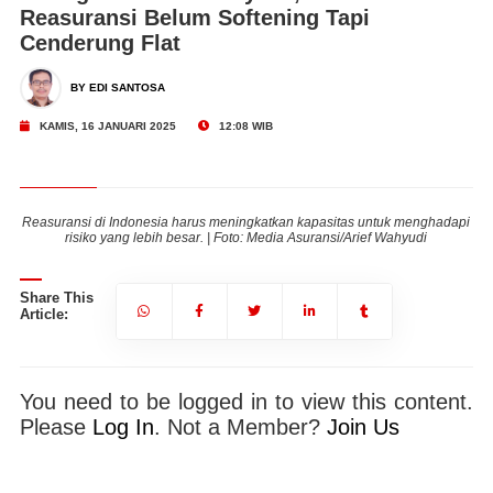
Reasuransi Belum Softening Tapi
Cenderung Flat
BY EDI SANTOSA
KAMIS, 16 JANUARI 2025
12:08 WIB
api
Reasuransi di Indonesia harus meningkatkan kapasitas untuk menghadapi
Re
risiko yang lebih besar. | Foto: Media Asuransi/Arief Wahyudi
Share This
Article:
You need to be logged in to view this content.
Please
Log In
. Not a Member?
Join Us