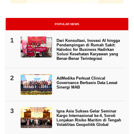
POPULAR NEWS
1
Dari Konsultasi, Inovasi AI hingga
Pendampingan di Rumah Sakit:
Halodoc for Business Hadirkan
Solusi Kesehatan Karyawan yang
Benar-Benar Terintegrasi
2
AdMedika Perkuat Clinical
Governance Berbasis Data Lewat
Sinergi MAB
3
Igna Asia Sukses Gelar Seminar
Kargo Internasional ke-4, Soroti
Lonjakan Risiko Maritim di Tengah
Volatilitas Geopolitik Global