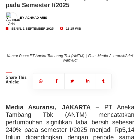
pada Semester I/2025
BY ACHMAD ARIS
SENIN, 1 SEPTEMBER 2025
11:15 WIB
ief
Kantor Pusat PT Aneka Tambang Tbk (ANTM). | Foto: Media Asuransi/Arief
Ka
Wahyudi
Share This
Article:
Media Asuransi, JAKARTA
– PT Aneka
Tambang Tbk (ANTM) mencatatkan
pertumbuhan signifikan laba bersih sebesar
240% pada semester I/2025 menjadi Rp5,14
triliun dibandingkan dengan periode sama