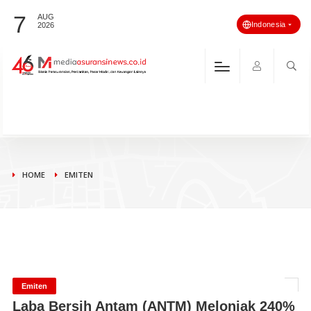
7
AUG
Indonesia
2026
HOME
EMITEN
Emiten
Laba Bersih Antam (ANTM) Melonjak 240%