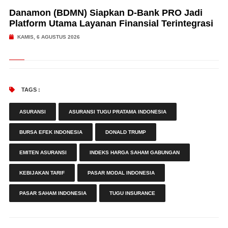
Danamon (BDMN) Siapkan D-Bank PRO Jadi
Platform Utama Layanan Finansial Terintegrasi
KAMIS, 6 AGUSTUS 2026
TAGS :
ASURANSI
ASURANSI TUGU PRATAMA INDONESIA
BURSA EFEK INDONESIA
DONALD TRUMP
EMITEN ASURANSI
INDEKS HARGA SAHAM GABUNGAN
KEBIJAKAN TARIF
PASAR MODAL INDONESIA
PASAR SAHAM INDONESIA
TUGU INSURANCE