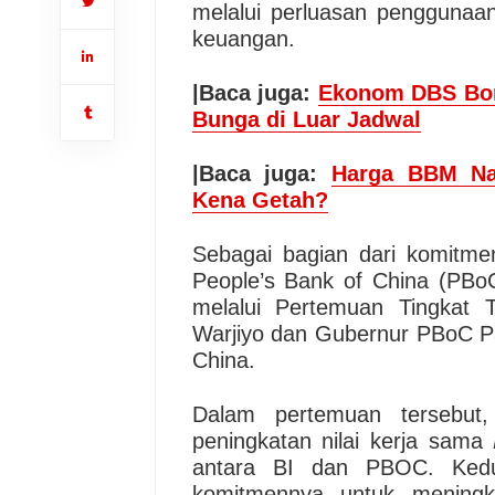
melalui perluasan penggunaan
keuangan.
|Baca juga:
Ekonom DBS Bong
Bunga di Luar Jadwal
|Baca juga:
Harga BBM Nai
Kena Getah?
Sebagai bagian dari komitme
People’s Bank of China (PBo
melalui Pertemuan Tingkat T
Warjiyo dan Gubernur PBoC P
China.
Dalam pertemuan tersebut,
peningkatan nilai kerja sama
antara BI dan PBOC. Kedu
komitmennya untuk mening