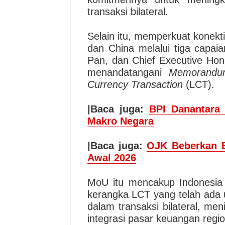
transaksi bilateral.
Selain itu, memperkuat konekti
dan China melalui tiga capai
Pan, dan Chief Executive Ho
menandatangani
Memorandum
Currency Transaction
(LCT).
|Baca juga:
BPI Danantara 
Makro Negara
|Baca juga:
OJK Beberkan B
Awal 2026
MoU itu mencakup Indonesia
kerangka LCT yang telah ada
dalam transaksi bilateral, men
integrasi pasar keuangan regi