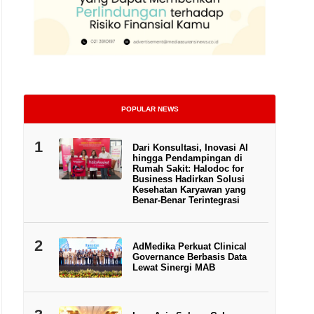
POPULAR NEWS
1
Dari Konsultasi, Inovasi AI
Bank Indonesia dan People’s Bank of China bersinergi menjaga stabili
hingga Pendampingan di
Rumah Sakit: Halodoc for
Business Hadirkan Solusi
Kesehatan Karyawan yang
Benar-Benar Terintegrasi
2
AdMedika Perkuat Clinical
Governance Berbasis Data
Lewat Sinergi MAB