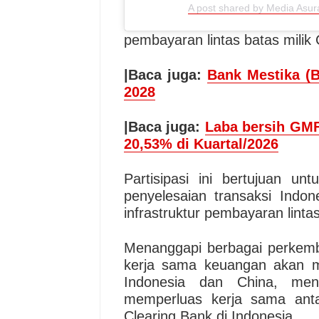
A post shared by Media Asu
pembayaran lintas batas milik 
|Baca juga:
Bank Mestika (
2028
|Baca juga:
Laba bersih GM
20,53% di Kuartal/2026
Partisipasi ini bertujuan un
penyelesaian transaksi Indo
infrastruktur pembayaran linta
Menanggapi berbagai perkem
kerja sama keuangan akan m
Indonesia dan China, meng
memperluas kerja sama ant
Clearing Bank di Indonesia.