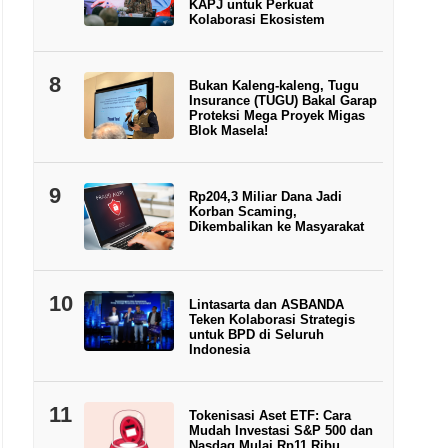
KAPJ untuk Perkuat
Kolaborasi Ekosistem
8
Bukan Kaleng-kaleng, Tugu
Insurance (TUGU) Bakal Garap
Proteksi Mega Proyek Migas
Blok Masela!
9
Rp204,3 Miliar Dana Jadi
Korban Scaming,
Dikembalikan ke Masyarakat
10
Lintasarta dan ASBANDA
Teken Kolaborasi Strategis
untuk BPD di Seluruh
Indonesia
11
Tokenisasi Aset ETF: Cara
Mudah Investasi S&P 500 dan
Nasdaq Mulai Rp11 Ribu