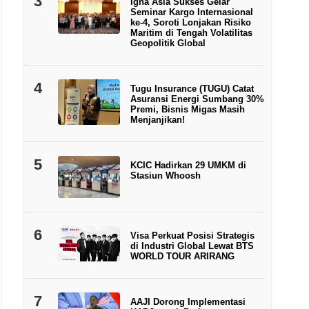
3
Igna Asia Sukses Gelar
Seminar Kargo Internasional
ke-4, Soroti Lonjakan Risiko
Maritim di Tengah Volatilitas
Geopolitik Global
4
Tugu Insurance (TUGU) Catat
Asuransi Energi Sumbang 30%
Premi, Bisnis Migas Masih
Menjanjikan!
5
KCIC Hadirkan 29 UMKM di
Stasiun Whoosh
6
Visa Perkuat Posisi Strategis
di Industri Global Lewat BTS
WORLD TOUR ARIRANG
7
AAJI Dorong Implementasi