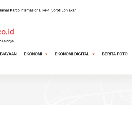
buhan Ekonomi RI Berpotensi Melambat di Bawah 5%
ih Selektif Meski Pertumbuhan Ekonomi RI Lampaui
 Terjaga di Juli 2026
BIAYAAN
EKONOMI
EKONOMI DIGITAL
BERITA FOTO
 Baru Bank Mandiri Taspen
W) Resmi Rombak Jajaran Komisaris
Tugu Sebut Premi Asuransi Bisa Ikut Terkerek