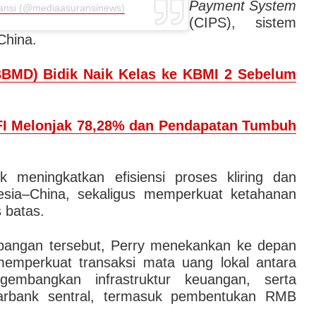
Payment System
ransi (@mediaasuransinews)
(CIPS), sistem
China.
BBMD) Bidik Naik Kelas ke KBMI 2 Sebelum
FI Melonjak 78,28% dan Pendapatan Tumbuh
tuk meningkatkan efisiensi proses kliring dan
nesia–China, sekaligus memperkuat ketahanan
s batas.
bangan tersebut, Perry menekankan ke depan
emperkuat transaksi mata uang lokal antara
embangkan infrastruktur keuangan, serta
arbank sentral, termasuk pembentukan RMB