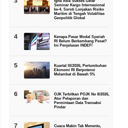
3
Igna Asia Sukses Gelar
Seminar Kargo Internasional
ke-4, Soroti Lonjakan Risiko
Maritim di Tengah Volatilitas
Geopolitik Global
4
Kenapa Pasar Modal Syariah
RI Belum Berkembang Pesat?
Ini Penjelasan INDEF!
5
Kuartal III/2026, Pertumbuhan
Ekonomi RI Berpotensi
Melambat di Bawah 5%
6
OJK Terbitkan POJK No 8/2026,
Atur Pelaporan dan
Permintaan Data Transaksi
Pindar
7
Cuaca Makin Tak Menentu,