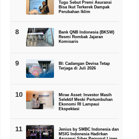
Tugu Sebut Premi Asuransi
Bisa Ikut Terkerek Dampak
Perubahan Iklim
8
Bank QNB Indonesia (BKSW)
Resmi Rombak Jajaran
Komisaris
9
BI: Cadangan Devisa Tetap
Terjaga di Juli 2026
10
Mirae Asset: Investor Masih
Selektif Meski Pertumbuhan
Ekonomi RI Lampaui
Ekspektasi
11
Jenius by SMBC Indonesia dan
MSIG Indonesia Hadirkan
Asuransi Siber Personal Lines