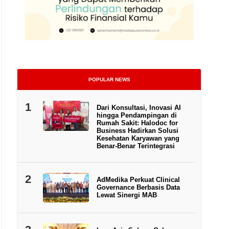
POPULAR NEWS
1
Dari Konsultasi, Inovasi AI
hingga Pendampingan di
Rumah Sakit: Halodoc for
Business Hadirkan Solusi
Kesehatan Karyawan yang
Benar-Benar Terintegrasi
Perwakilan sindikasi perbankan dan Plaza Indonesia foto bersama seusai pena
2
AdMedika Perkuat Clinical
Governance Berbasis Data
Lewat Sinergi MAB