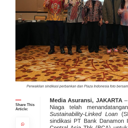
aga
Perwakilan sindikasi perbankan dan Plaza Indonesia foto bersa
Media Asuransi, JAKARTA
–
Share This
Niaga telah menandatangani
Article:
Sustainability-Linked Loan
(SL
sindikasi PT Bank Danamon 
Central Asia Tbk (BCA) untu