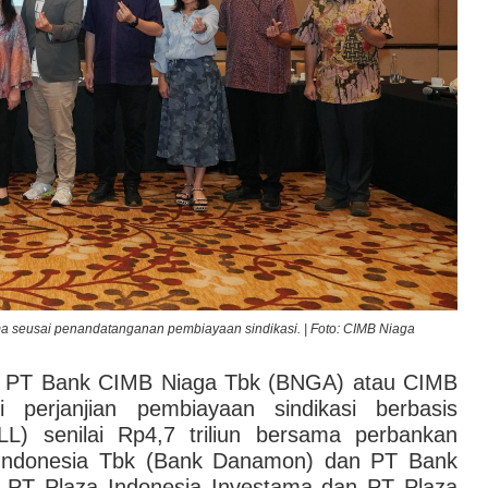
ma seusai penandatanganan pembiayaan sindikasi. | Foto: CIMB Niaga
 PT Bank CIMB Niaga Tbk (BNGA) atau CIMB
 perjanjian pembiayaan sindikasi berbasis
L) senilai Rp4,7 triliun bersama perbankan
Indonesia Tbk (Bank Danamon) dan PT Bank
k PT Plaza Indonesia Investama dan PT Plaza