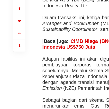
Indonesia Realty Tbk.
Dalam transaksi ini, ketiga b
Arranger and Bookrunner
(MLA
Sustainability Coordinator
, ser
|Baca juga:
CIMB Niaga (BNG
Indonesia US$750 Juta
Adapun fasilitas ini akan di
pembiayaan korporasi terma
sebelumnya. Melalui skema S
keberlanjutan Plaza Indonesia 
dengan agenda transisi menu
Emission
(NZE) Pemerintah In
Sebagai bagian dari skema S
menurunkan emisi Gas Ru