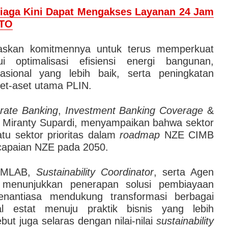
iaga Kini Dapat Mengakses Layanan 24 Jam
CTO
askan komitmennya untuk terus memperkuat
ui optimalisasi efisiensi energi bangunan,
asional yang lebih baik, serta peningkatan
set-aset utama PLIN.
rate Banking
,
Investment Banking Coverage
&
Miranty Supardi, menyampaikan bahwa sektor
tu sektor prioritas dalam
roadmap
NZE CIMB
apaian NZE pada 2050.
i MLAB,
Sustainability
Coordinator
, serta Agen
ni menunjukkan penerapan solusi pembiayaan
nantiasa mendukung transformasi berbagai
l estat menuju praktik bisnis yang lebih
but juga selaras dengan nilai-nilai
sustainability