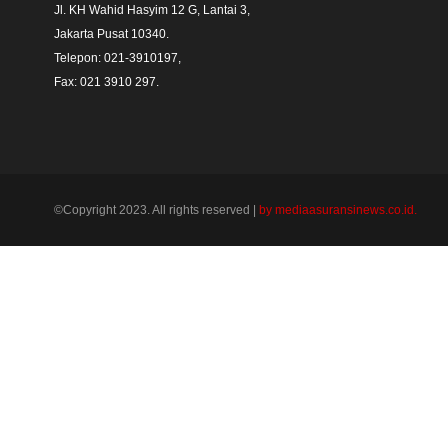
Jl. KH Wahid Hasyim 12 G, Lantai 3,

Jakarta Pusat 10340. 

Telepon: 021-3910197,

Fax: 021 3910 297.
©Copyright 2023. All rights reserved |
by mediaasuransinews.co.id.