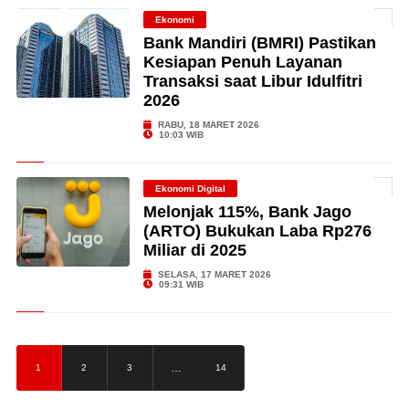
Ekonomi
Bank Mandiri (BMRI) Pastikan
Kesiapan Penuh Layanan
Transaksi saat Libur Idulfitri
2026
RABU, 18 MARET 2026
10:03 WIB
Ekonomi Digital
Melonjak 115%, Bank Jago
(ARTO) Bukukan Laba Rp276
Miliar di 2025
SELASA, 17 MARET 2026
09:31 WIB
…
1
2
3
14