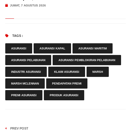
JUMAT, 7 AGUSTUS 2026
TAGS :
ASURANSI
ASURANSI KAPAL
ASURANSI MARITIM
ASURANSI PELABUHAN
ASURANSI PEMBLOKIRAN PELABUHAN
INDUSTRI ASURANSI
KLAIM ASURANSI
MARSH
MARSH MCLENNAN
PENDAPATAN PREMI
PREMI ASURANSI
PRODUK ASURANSI
PREV POST