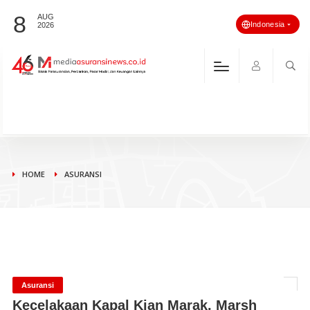
8
AUG
Indonesia
2026
HOME
ASURANSI
Asuransi
Kecelakaan Kapal Kian Marak, Marsh