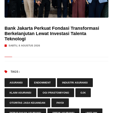
Bank Jakarta Perkuat Fondasi Transformasi
Berkelanjutan Lewat Investasi Talenta
Teknologi
SABTU, 8 AGUSTUS 2026
TAGS :
ASURANSI
ENDOWMENT
INDUSTRI ASURANSI
KLAIM ASURANSI
OGI PRASTOMIYONO
OJK
OTORITAS JASA KEUANGAN
PAYDI
PERUSAHAAN ASURANSI
PREMI ASURANSI
UNITLINK