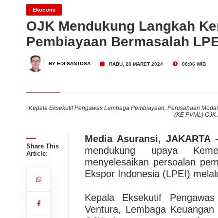
INDEF!
INDEF Sebut PFII Sulit Dili
Ekonomi
OJK Mendukung Langkah Ke
Pembiayaan Bermasalah LPE
Dari Konsultasi, Inovasi 
BY EDI SANTOSA
RABU, 20 MARET 2024
08:06 WIB
Business Hadirkan Solusi
AdMedika Perkuat Clinica
 Lainnya
Kepala Eksekutif Pengawas Lembaga Pembiayaan, Perusahaan Modal
(KE PVML) OJK 
Media Asuransi, JAKARTA
–
Share This
mendukung upaya Kemen
Article:
menyelesaikan persoalan pe
Ekspor Indonesia (LPEI) melal
Kepala Eksekutif Pengawa
Ventura, Lembaga Keuangan 