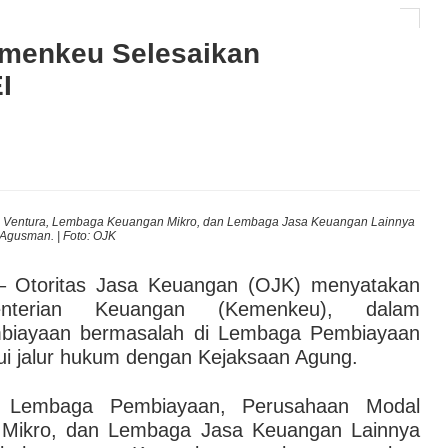
rik Investor Global Jika Tata Kelola Tak Dibenahi
menkeu Selesaikan
I
AI hingga Pendampingan di Rumah Sakit: Halodoc for
 Kesehatan Karyawan yang Benar-Benar Terintegrasi
l Governance Berbasis Data Lewat Sinergi MAB
 Ventura, Lembaga Keuangan Mikro, dan Lembaga Jasa Keuangan Lainnya
Kep
Agusman. | Foto: OJK
 Otoritas Jasa Keuangan (OJK) menyatakan
terian Keuangan (Kemenkeu), dalam
mbiayaan bermasalah di Lembaga Pembiayaan
ui jalur hukum dengan Kejaksaan Agung.
s Lembaga Pembiayaan, Perusahaan Modal
Mikro, dan Lembaga Jasa Keuangan Lainnya