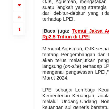
OJK, Agusman, mengatakan 
suatu langkah yang strategi
dari debitur-debitur yang t
terhadap LPEI.
|Baca juga:
Temui Jaksa A
Rp2,5 Triliun di LPEI
Menurut Agusman, OJK sesua
tentang Pengembangan dan 
akan terus melanjutkan pe
langsung (
on-site
) terhadap L
mengenai pengawasan LPEI,” 
Maret 2024.
LPEI sebagai Lembaga Keu
Kementerian Keuangan, adala
melalui Undang-Undang No
keuangan sui generis berstat