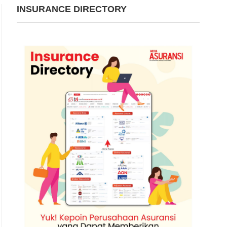
INSURANCE DIRECTORY
ala Eksekutif Pengawas Lembaga Pembiayaan, Perusahaan Modal Ventura, Lem
(KE PVML) OJK Agusman. | Fot