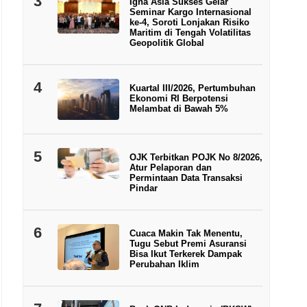
3
Igna Asia Sukses Gelar
Seminar Kargo Internasional
ke-4, Soroti Lonjakan Risiko
Maritim di Tengah Volatilitas
Geopolitik Global
4
Kuartal III/2026, Pertumbuhan
Ekonomi RI Berpotensi
Melambat di Bawah 5%
5
OJK Terbitkan POJK No 8/2026,
Atur Pelaporan dan
Permintaan Data Transaksi
Pindar
6
Cuaca Makin Tak Menentu,
Tugu Sebut Premi Asuransi
Bisa Ikut Terkerek Dampak
Perubahan Iklim