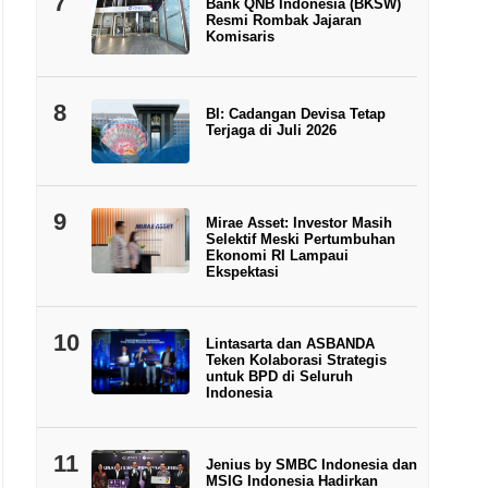
7
Bank QNB Indonesia (BKSW)
Resmi Rombak Jajaran
Komisaris
8
BI: Cadangan Devisa Tetap
Terjaga di Juli 2026
9
Mirae Asset: Investor Masih
Selektif Meski Pertumbuhan
Ekonomi RI Lampaui
Ekspektasi
10
Lintasarta dan ASBANDA
Teken Kolaborasi Strategis
untuk BPD di Seluruh
Indonesia
11
Jenius by SMBC Indonesia dan
MSIG Indonesia Hadirkan