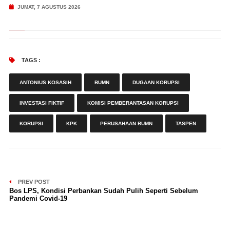
JUMAT, 7 AGUSTUS 2026
TAGS :
ANTONIUS KOSASIH
BUMN
DUGAAN KORUPSI
INVESTASI FIKTIF
KOMISI PEMBERANTASAN KORUPSI
KORUPSI
KPK
PERUSAHAAN BUMN
TASPEN
PREV POST
Bos LPS, Kondisi Perbankan Sudah Pulih Seperti Sebelum
Pandemi Covid-19