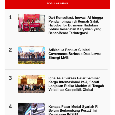
POPULAR NEWS
1
Dari Konsultasi, Inovasi AI hingga
Pendampingan di Rumah Sakit:
Halodoc for Business Hadirkan
Solusi Kesehatan Karyawan yang
Benar-Benar Terintegrasi
2
AdMedika Perkuat Clinical
Governance Berbasis Data Lewat
Sinergi MAB
3
Igna Asia Sukses Gelar Seminar
Kargo Internasional ke-4, Soroti
Lonjakan Risiko Maritim di Tengah
Volatilitas Geopolitik Global
4
Kenapa Pasar Modal Syariah RI
Belum Berkembang Pesat? Ini
Penjelasan INDEF!