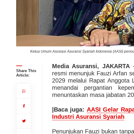
ni
Ketua Umum Asosiasi Asuransi Syariah Indonesia (AASI) period
Media Asuransi, JAKARTA
–
Share This
resmi menunjuk Fauzi Arfan 
Article:
2029 melalui Rapat Anggota 
menandai pergantian kepe
menuntaskan masa jabatan 2
|Baca juga:
AASI Gelar Rapa
Industri Asuransi Syariah
Penunjukan Fauzi bukan tanpa 