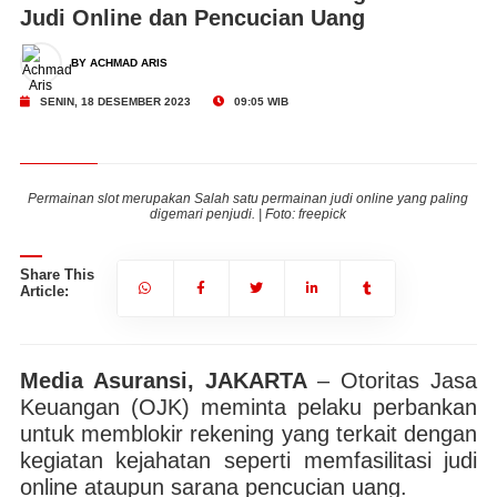
Judi Online dan Pencucian Uang
BY ACHMAD ARIS
SENIN, 18 DESEMBER 2023
09:05 WIB
ng
Permainan slot merupakan Salah satu permainan judi online yang paling
P
digemari penjudi. | Foto: freepick
Share This
Article:
Media Asuransi, JAKARTA
– Otoritas Jasa
Keuangan (OJK) meminta pelaku perbankan
untuk memblokir rekening yang terkait dengan
kegiatan kejahatan seperti memfasilitasi judi
online ataupun sarana pencucian uang.