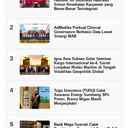
Halodoc for Business Hadirkan
Solusi Kesehatan Karyawan yang
Benar-Benar Terintegrasi
2
AdMedika Perkuat Clinical
Governance Berbasis Data Lewat
Sinergi MAB
3
Igna Asia Sukses Gelar Seminar
Kargo Internasional ke-4, Soroti
Lonjakan Risiko Maritim di Tengah
Volatilitas Geopolitik Global
4
Tugu Insurance (TUGU) Catat
Asuransi Energi Sumbang 30%
Premi, Bisnis Migas Masih
Menjanjikan!
5
Bank Mega Syariah Catat