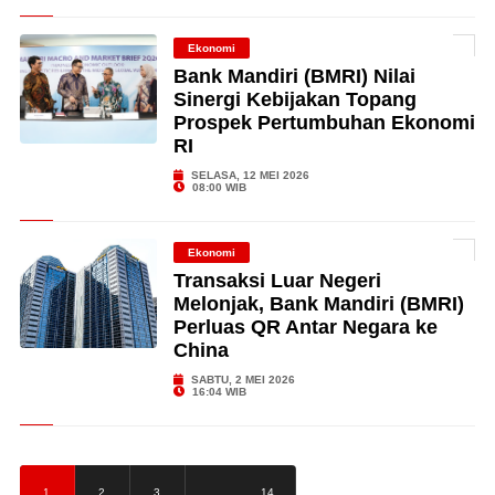
Ekonomi
Bank Mandiri (BMRI) Nilai
Sinergi Kebijakan Topang
Prospek Pertumbuhan Ekonomi
RI
SELASA, 12 MEI 2026
08:00 WIB
Ekonomi
Transaksi Luar Negeri
Melonjak, Bank Mandiri (BMRI)
Perluas QR Antar Negara ke
China
SABTU, 2 MEI 2026
16:04 WIB
…
1
2
3
14