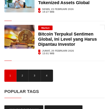
Tokenized Assets Global
SENIN, 23 FEBRUARI 2026
19:27 WIB
Market
Bitcoin Terpukul Sentimen
Global, Ini Level yang Harus
Dipantau Investor
JUMAT, 20 FEBRUARI 2026
13:01 WIB
1
2
3
4
POPULAR TAGS