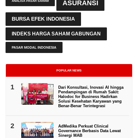
ANALISA PASAR SAHAM
ASURANSI
BURSA EFEK INDONESIA
INDEKS HARGA SAHAM GABUNGAN
PASAR MODAL INDONESIA
POPULAR NEWS
1
Dari Konsultasi, Inovasi AI hingga
Pendampingan di Rumah Sakit:
Halodoc for Business Hadirkan
Solusi Kesehatan Karyawan yang
Benar-Benar Terintegrasi
2
AdMedika Perkuat Clinical
Governance Berbasis Data Lewat
Sinergi MAB