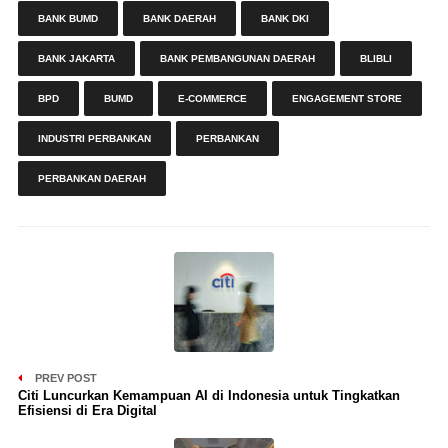
BANK BUMD
BANK DAERAH
BANK DKI
BANK JAKARTA
BANK PEMBANGUNAN DAERAH
BLIBLI
BPD
BUMD
E-COMMERCE
ENGAGEMENT STORE
INDUSTRI PERBANKAN
PERBANKAN
PERBANKAN DAERAH
PREV POST
Citi Luncurkan Kemampuan AI di Indonesia untuk Tingkatkan
Efisiensi di Era Digital