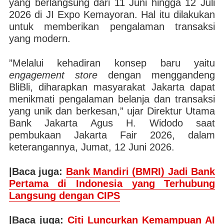
yang berlangsung dari 11 Juni hingga 12 Juli
 |
store di Hall C1 Anjungan Pemprov DKI Jakarta pada Jakarta Fair 2026. |
s
Foto: Bank Jakarta
2026 di JI Expo Kemayoran. Hal itu dilakukan
untuk memberikan pengalaman transaksi
yang modern.
”Melalui kehadiran konsep baru yaitu
engagement store
dengan menggandeng
BliBli, diharapkan masyarakat Jakarta dapat
menikmati pengalaman belanja dan transaksi
yang unik dan berkesan,” ujar Direktur Utama
Bank Jakarta Agus H. Widodo saat
pembukaan Jakarta Fair 2026, dalam
keterangannya, Jumat, 12 Juni 2026.
|Baca juga:
Bank Mandiri (BMRI) Jadi Bank
Pertama di Indonesia yang Terhubung
Langsung dengan CIPS
|Baca juga:
Citi Luncurkan Kemampuan AI