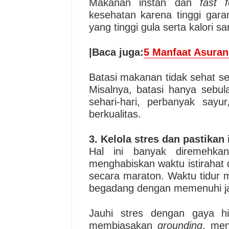
Makanan instan dan
fast 
kesehatan karena tinggi gara
yang tinggi gula serta kalori 
|Baca juga:
5 Manfaat Asuran
Batasi makanan tidak sehat se
Misalnya, batasi hanya sebul
sehari-hari, perbanyak say
berkualitas.
3. Kelola stres dan pastikan 
Hal ini banyak diremehka
menghabiskan waktu istirahat
secara maraton. Waktu tidur m
begadang dengan memenuhi jat
Jauhi stres dengan gaya h
membiasakan
grounding
, me