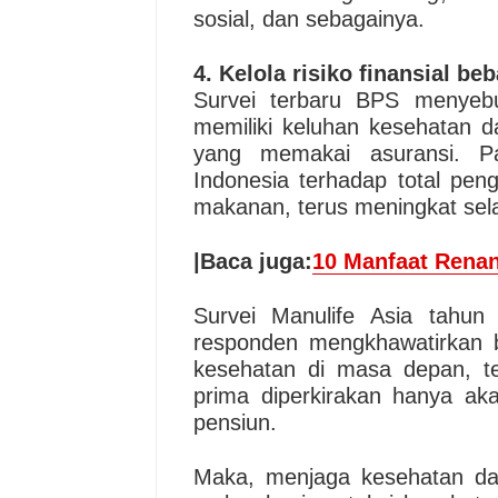
sosial, dan sebagainya.
4. Kelola risiko finansial be
Survei terbaru BPS menyebu
memiliki keluhan kesehatan d
yang memakai asuransi. Pa
Indonesia terhadap total pe
makanan, terus meningkat se
|Baca juga:
10 Manfaat Renan
Survei Manulife Asia tahu
responden mengkhawatirkan bia
kesehatan di masa depan, t
prima diperkirakan hanya a
pensiun.
Maka, menjaga kesehatan da