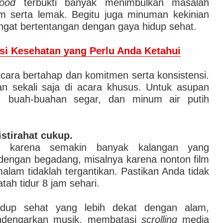
food
terbukti banyak menimbulkan masalah
m serta lemak. Begitu juga minuman kekinian
sangat bertentangan dengan gaya hidup sehat.
si Kesehatan yang Perlu Anda Ketahui
cara bertahap dan komitmen serta konsistensi.
an sekali saja di acara khusus. Untuk asupan
ur, buah-buahan segar, dan minum air putih
istirahat cukup.
n karena semakin banyak kalangan yang
 dengan begadang, misalnya karena nonton film
alam tidaklah tergantikan. Pastikan Anda tidak
ah tidur 8 jam sehari.
idup sehat yang lebih dekat dengan alam,
ndengarkan musik, membatasi
scrolling
media