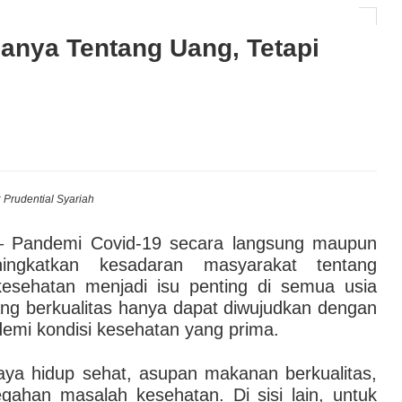
AI hingga Pendampingan di Rumah Sakit: Halodoc for
anya Tentang Uang, Tetapi
 Kesehatan Karyawan yang Benar-Benar Terintegrasi
l Governance Berbasis Data Lewat Sinergi MAB
to: Prudential Syariah
 Pandemi Covid-19 secara langsung maupun
ningkatkan kesadaran masyarakat tentang
kesehatan menjadi isu penting di semua usia
 yang berkualitas hanya dapat diwujudkan dengan
emi kondisi kesehatan yang prima.
ya hidup sehat, asupan makanan berkualitas,
gahan masalah kesehatan. Di sisi lain, untuk