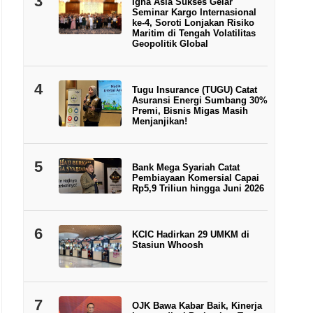
3
Igna Asia Sukses Gelar
Seminar Kargo Internasional
ke-4, Soroti Lonjakan Risiko
Maritim di Tengah Volatilitas
Geopolitik Global
4
Tugu Insurance (TUGU) Catat
Asuransi Energi Sumbang 30%
Premi, Bisnis Migas Masih
Menjanjikan!
5
Bank Mega Syariah Catat
Pembiayaan Komersial Capai
Rp5,9 Triliun hingga Juni 2026
6
KCIC Hadirkan 29 UMKM di
Stasiun Whoosh
7
OJK Bawa Kabar Baik, Kinerja