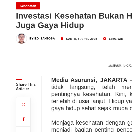
Dari Konsultasi, Inovasi 
Kesehatan
Investasi Kesehatan Bukan H
Juga Gaya Hidup
Business Hadirkan Solusi
AdMedika Perkuat Clinica
BY EDI SANTOSA
SABTU, 5 APRIL 2025
12:01 WIB
Ilustrasi. | Fo
Media Asuransi, JAKARTA
–
Share This
tidak langsung, telah me
Article:
pentingnya kesehatan. Kini, 
terlebih di usia lanjut. Hidup
gaya hidup sehat sejak muda d
Menjaga kesehatan dengan ga
menjadi bagian penting pence