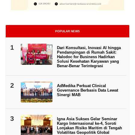
POPULAR NEWS
1
Dari Konsultasi, Inovasi AI hingga
Pendampingan di Rumah Sakit:
Halodoc for Business Hadirkan
Solusi Kesehatan Karyawan yang
Benar-Benar Terintegrasi
2
AdMedika Perkuat Clinical
Governance Berbasis Data Lewat
Sinergi MAB
3
Igna Asia Sukses Gelar Seminar
Kargo Internasional ke-4, Soroti
Lonjakan Risiko Maritim di Tengah
Volatilitas Geopolitik Global