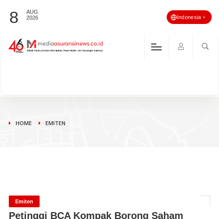
8
AUG
Indonesia
2026
HOME
EMITEN
Emiten
Petinggi BCA Kompak Borong Saham